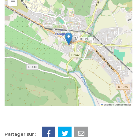
−
Leaflet
|
©
OpenStreetMap
Partager sur :