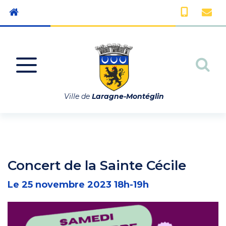
Gestion des traceurs
Aller à la navigation
All
Ville de
Laragne-Montéglin
Concert de la Sainte Cécile
Le
25
novembre
2023
18h-19h