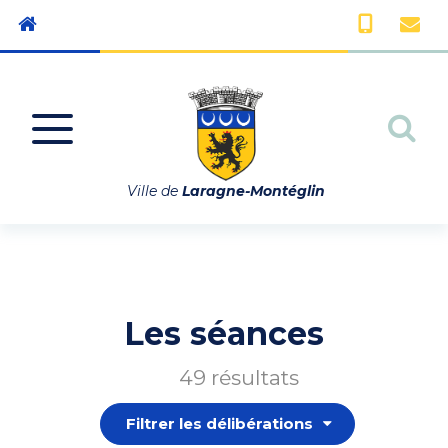
Gestion des traceurs
Aller à la navigation
All
Ville de
Laragne-Montéglin
Les séances
49 résultats
Filtrer les délibérations