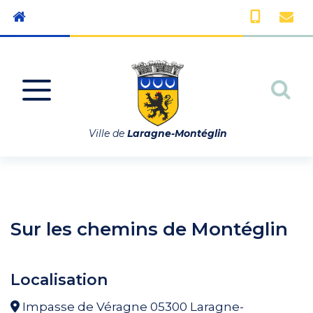
Gestion des traceurs
Aller à la navigation
All
Ville de
Laragne-Montéglin
Sur les chemins de Montéglin
Localisation
Impasse de Véragne 05300 Laragne-