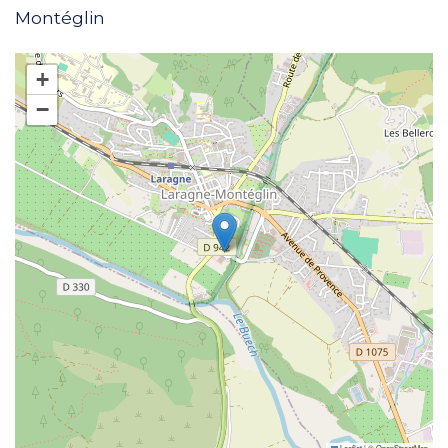
Montéglin
+
−
Leaflet
|
©
OpenStreetMap