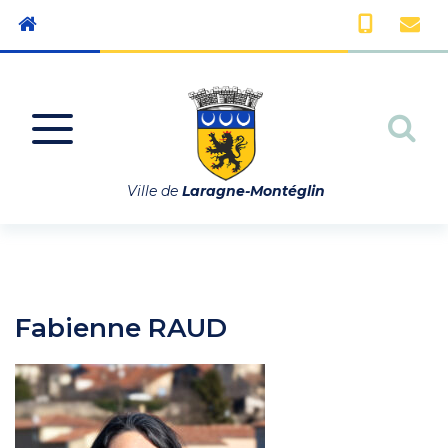
Gestion des traceurs
Aller à la navigation
All
Ville de
Laragne-Montéglin
Fabienne RAUD